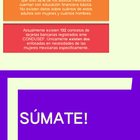
que solo
32%
de los adultos mexicanos
cuentan con educación financiera básica.
No existen datos sobre cuántos de estos
adultos son mujeres y cuántos hombres.
Actualmente existen
132
contratos de
tarjetas bancarias registrados ante
CONDUSEF. Únicamente
existen dos
enfocadas en necesidades de las
mujeres mexicanas especificamente.
¡SÚMATE!