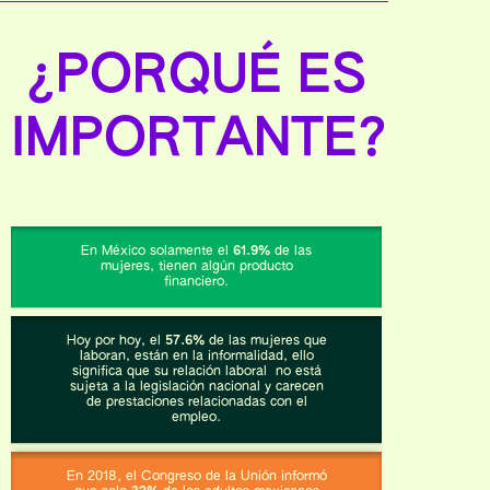
¿PORQUÉ ES
IMPORTANTE?
En México solamente el
61.9%
de las
mujeres, tienen algún producto
financiero.
Hoy por hoy, el
57.6%
de las mujeres que
laboran, están en la informalidad, ello
significa que su relación laboral no está
sujeta a la legislación nacional y carecen
de prestaciones relacionadas con el
empleo.
En 2018, el Congreso de la Unión informó