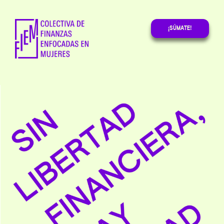
¡SÚMATE!